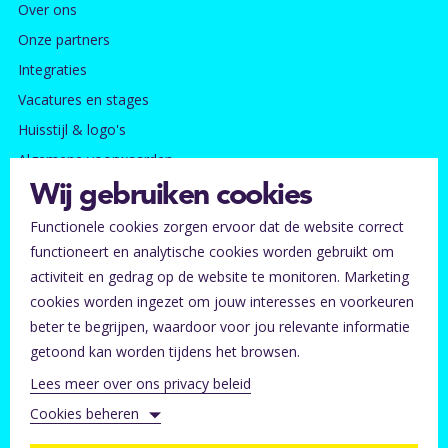
Over ons
Onze partners
Integraties
Vacatures en stages
Huisstijl & logo's
Algemene voorwaarden
Privacy- en cookie beleid
Wij gebruiken cookies
Functionele cookies zorgen ervoor dat de website correct
Contact
functioneert en analytische cookies worden gebruikt om
Ontvang onze nieuwsbrief
activiteit en gedrag op de website te monitoren. Marketing
Tickets kwijt?
cookies worden ingezet om jouw interesses en voorkeuren
beter te begrijpen, waardoor voor jou relevante informatie
FAQ voor ticket kopers
getoond kan worden tijdens het browsen.
Neem contact met ons op
Lees meer over ons privacy beleid
Helpcentrum organisatoren
Cookies beheren