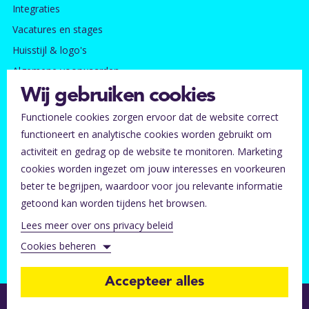
Integraties
Vacatures en stages
Huisstijl & logo's
Algemene voorwaarden
Privacy- en cookie beleid
Wij gebruiken cookies
Functionele cookies zorgen ervoor dat de website correct
Contact
functioneert en analytische cookies worden gebruikt om
Ontvang onze nieuwsbrief
activiteit en gedrag op de website te monitoren. Marketing
Tickets kwijt?
cookies worden ingezet om jouw interesses en voorkeuren
beter te begrijpen, waardoor voor jou relevante informatie
FAQ voor ticket kopers
getoond kan worden tijdens het browsen.
Neem contact met ons op
Lees meer over ons privacy beleid
Helpcentrum organisatoren
Cookies beheren
Accepteer alles
Functionele cookies (altijd aan)
Follow our journey
Follow our journey