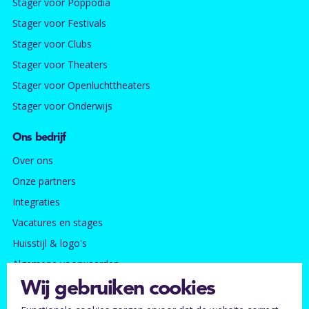
Stager voor Poppodia
Stager voor Festivals
Stager voor Clubs
Stager voor Theaters
Stager voor Openluchttheaters
Stager voor Onderwijs
Ons bedrijf
Over ons
Onze partners
Integraties
Vacatures en stages
Huisstijl & logo's
Algemene voorwaarden
Privacy- en cookie beleid
Wij gebruiken cookies